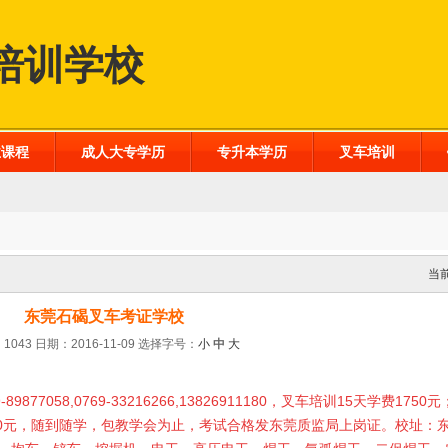
培训学校
业课程
成人大专学历
专升本学历
叉车培训
当
东莞石碣叉车考证学校
1043 日期：2016-11-09
选择字号：
小
中
大
-89877058,0769-33216266,13826911180，叉车培训15天学费17
：450元，随到随学，包教学会为止，考试合格发东莞质监局上岗证。校址：