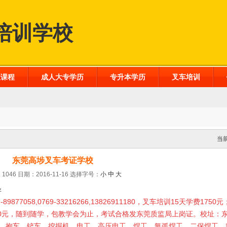
培训学校
业课程
成人大专学历
专升本学历
叉车培训
当
东莞高埗叉车考证学校
1046 日期：2016-11-16
选择字号：
小
中
大
异
-89877058,0769-33216266,13826911180，叉车培训15天学费17
：450元，随到随学，包教学会为止，考试合格发东莞质监局上岗证。校址：
，抱车，铲车，挖掘机，电工，高压电工，焊工，氩弧焊工，二保焊工，