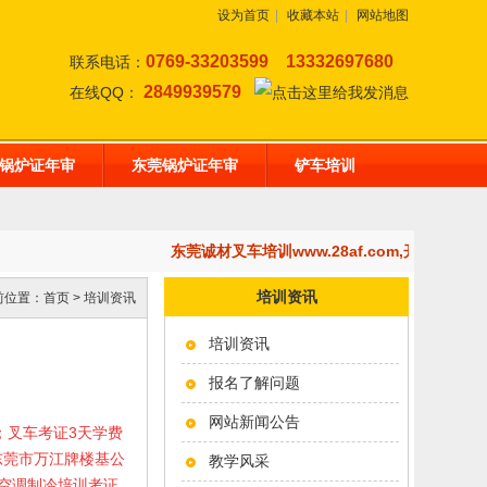
设为首页
|
收藏本站
|
网站地图
0769-33203599
13332697680
联系电话：
2849939579
在线QQ：
锅炉证年审
东莞锅炉证年审
铲车培训
东莞诚材叉车培训www.28af.com,开设：
培训资讯
前位置：
首页
>
培训资讯
培训资讯
报名了解问题
网站新闻公告
50元；叉车考证3天学费
东莞市万江牌楼基公
教学风采
空调制冷培训考证，