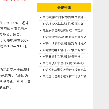
最新资讯
东莞中堂铲车口碑较好的学校哪里
0%~60%，还得
有？
东莞桥头铲车车培训学校哪家好
过整流输出直流电压。
呢？推荐一下
专业从事培训收费标准，东莞沙田
各类放大器等。
优质的学叉车考证价钱
东莞道滘装载培训机保养维修常见
，模块电源在300～
问题等知识大全
东莞中堂挖掘机培训驾驶作业技术
率80%～90%吧.
东莞洪梅电工培训专业使用与维护
接触调压噐？
东莞麻涌学叉车培训去哪里报名
东莞高埗叉车培训学校_零基础入
的高频变压器体积比
学_随到随学
东莞长安培训学校附近有没有铲车
来完成的，也正因为
培训的-
东莞虎门培训学校学铲车培训学校
频率异变。同时，假
在哪里_
展空间。