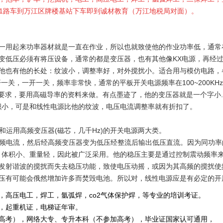
621路车到万江区牌楼基站下车即到诚材教育（万江地税局对面）。
起来功率器材就是一直在作业，所以也就致使他的作业功率低，通常在5
变低压必须有将压设备，通常的都是变压器，也有其他像KX电源，再经
他也有他的长处：纹波小，调整率好，对外搅扰小。适合用与模仿电路，
，一开一关，频率非常快，通常的平板开关电源频率在100~200KHz
了要求，要用高磁导率的资料来做。有点墨迹了，他的变压器就是一个字小.功
高体积小，可是和线性电源比他的纹波，电压电流调整率就有折扣了。
和运用高频变压器(磁芯，几千Hz)的开关电源两大类。
高频电流，然后经高频变压器变为低压经整流后输出低压直流。因为同功率
大、体积小、重量轻，因此被广泛采用。他的稳压主要是通过控制震动频率
发射谐波的搅扰而失去稳压功能，致使电压动摇，或因为其高频的搅扰使
压有可能会俄然增加许多而焚毁电池。所以对，线性电源应是有必定的开
，高压电工，焊工，氩弧焊，co2气体保护焊，等专业的培训考证。
重机证，电梯证年审。
，网络大专、专升本科（不参加高考），毕业证国家认可通用，