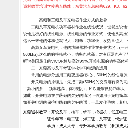
诚材教育培训学校乘车路线：东莞汽车总站乘629、K3、
一、高频和工频叉车充电器作业方式的差异
工频叉车充电机功率器材作业在线性状况，也就是说他一用
说他是极好的线性电源。线性电源的作业方式，使他从高压
这么一来他的体积也就很大，粗笨，功率低、发热量也大。
高频叉车充电机，他的功率器材作业在开关状况，(一开一关
500khz).这么他的损耗就小，功率也就高，对变压器也有
听说美国最佳的VICOR模块高达99%.开关电源的功率
二、
东莞高埗叉车考证学校
学习
电源的运用
常用的电源分运用工频变压器(铁心，50Hz)的线性电源
开关电源的原理是：先把工频(50Hz)的交流电转换为
工频小的多----频率越高，体积越小，所以能够做得功率
如此，开关电源在屏蔽做的欠好的情况下假如用于充电简单
如开关电源的保护电路做的欠好的话，一旦发作毛病，其电
东莞诚材教育：开设叉车，抱车，铲车，挖掘机，低压电工
证件年审：电工证，焊工证，叉车证，锅炉证，起
学历：成人大专，专升本学历教育（参加成人高考）