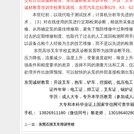
交站台后面诚材教育。东莞诚材教育培训学校，开设：叉车
诚材教育培训学校乘车路线：东莞汽车总站乘629、K3、
本世纪初，以现代电子测试技术，计算机分析等先进的状
术，［3］对在线使用的泵进行定期检测诊断，根据所采集
修。从而确定泵的最佳维修期，避免了预防维修中过剩维修
过去的定期维修制度。也取代了过去的人工巡回检测即用手
以设备点检个人经验为主的技艺维修，而不是以先进的检测
东莞
高埗叉车学校
监测及诊断装置即为故障诊断手段
压力降低，流量减少，温度上升，变量速度超时，噪音上升
场条件和精度要求的差异，选择不同的测量方法和工具，仪
处理并作出故障预报。可以较快的从泵的外部直接检测出泵
东莞诚材教育：开设叉车，抱车，铲车，挖掘机，低压电工
证件年审：电工证，焊工证，叉车证，锅炉证，起
学历：成人大专，专升本学历教育（参加成人高考）
大专和本科毕业证上国家学信网可查学籍和
手机： 13826911180（微信同号）黎老师，
1301864028
上一篇：
东莞石排叉车培训学校