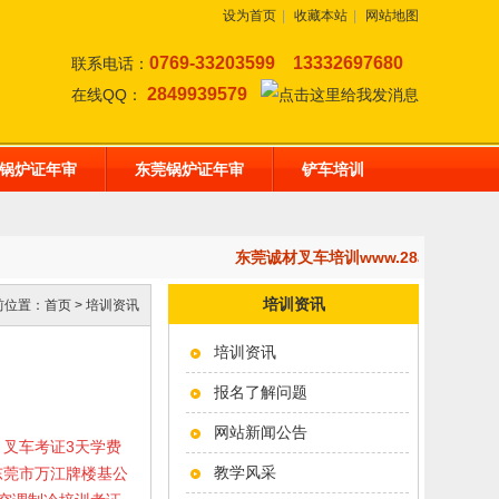
设为首页
|
收藏本站
|
网站地图
0769-33203599
13332697680
联系电话：
2849939579
在线QQ：
锅炉证年审
东莞锅炉证年审
铲车培训
东莞诚材叉车培训www.28af.com
培训资讯
前位置：
首页
>
培训资讯
培训资讯
报名了解问题
网站新闻公告
50元；叉车考证3天学费
教学风采
东莞市万江牌楼基公