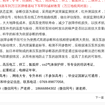
，抱车，铲车，挖掘机，电工，高压电工，焊工，氩弧焊工，二保焊工，
621路车到万江区牌楼基站下车即到诚材教育（万江地税局对面）。
态监测、诊断仪器为基础，采用超声波泄漏监测技术，红外测温技术，
故障信号，绘制出泵在线工作性能曲线图，做出评估报告。依据监测结果
，大大地降低成本。提高泵使用软寿命，减少了故障停机损失。以技术状
摸泵外壳的温度与振动，用耳听泵转动时发出的噪声是否比以前括大音量
，科学的标准为依据诊断的维修。
。故障诊断手段可分为便携式简易诊断和在线精密诊断两大类别。液压泵
与振动增大，泵内泄漏量超标等。检测不同参数时，应根据液压泵所反映
器。如日本研制成的液压泵故障诊断器的原理是通过振动诊断法进行检测
内部磨损情况，从而有效地防止了泵的故障发生，提高了主机的可靠性。
，高压电工，焊工，氩弧焊，co2气体保护焊，等专业的培训考证。
重机证，电梯证年审。
，网络大专、专升本科（不参加高考），毕业证国家认可通用，
毕业证信息。
联系电话
：
0769-89877058
。
0
（微信同号）严老师
，
18666884302
（微信同号）
谢老师。
下一篇