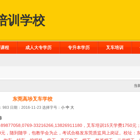
培训学校
业课程
成人大专学历
专升本学历
叉车培训
当
东莞高埗叉车学校
983 日期：2016-11-23
选择字号：
小
中
大
修
89877058,0769-33216266,13826911180，叉车培训15天学费17
：450元，随到随学，包教学会为止，考试合格发东莞质监局上岗证。校址：