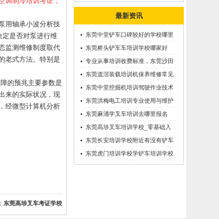
空调制冷培训考证，
最新资讯
泵用轴承小波分析技
东莞中堂铲车口碑较好的学校哪里
决定是否对泵进行维
态监测维修制度取代
有？
东莞桥头铲车车培训学校哪家好
的老式方法。特别是
呢？推荐一下
专业从事培训收费标准，东莞沙田
优质的学叉车考证价钱
东莞道滘装载培训机保养维修常见
故障的预兆主要参数是
问题等知识大全
东莞中堂挖掘机培训驾驶作业技术
出来的实际状况，现
东莞洪梅电工培训专业使用与维护
，经微型计算机分析
接触调压噐？
东莞麻涌学叉车培训去哪里报名
东莞高埗叉车培训学校_零基础入
学_随到随学
东莞长安培训学校附近有没有铲车
培训的-
东莞虎门培训学校学铲车培训学校
在哪里_
：
东莞高埗叉车考证学校