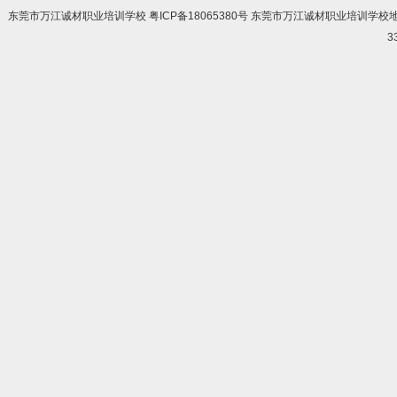
东莞市万江诚材职业培训学校 粤ICP备18065380号 东莞市万江诚材职业培训学
3