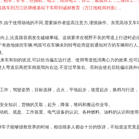
，抱车，铲车，挖掘机，电工，高压电工，焊工，氩弧焊工，二保焊工，
621路车到万江区牌楼基站下车即到诚材教育（万江地税局对面）。
,由于使用场地的不同,需要操作者提高注意力,谨慎操作。东莞高埗叉车
向上,比直路容易发生磕碰事端。这就要求在视野不良的弯道上行进时必须
于有效地操控车辆;鸣笛可在车辆未到转弯处而提前通知对方的车辆和行人
撞。
来车和别的状况,可以恰当偏左边行进。使用弯道抵消离心力的效果,也可
驶人弯道后再把车彻底驾向右边,不宜过早靠右。否则会使右后轮偏出路外
工作，驾驶姿势，目标选择，点火，平地起步，坡度起步，换档与行进，
运安全知识，货物的叉取，起升，降落，堆码和搬运作业等。
动机、底盘、工作装置、电气设备的认识。各种燃料、油料的认识和使用
车子能够拯救世界的时候，相信很多人都会十分的惊讶，不知道这究竟