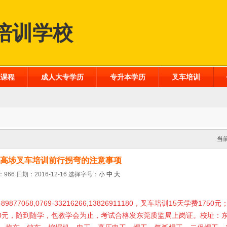
培训学校
业课程
成人大专学历
专升本学历
叉车培训
当
高埗叉车培训前行拐弯的注意事项
966 日期：2016-12-16
选择字号：
小
中
大
89877058,0769-33216266,13826911180，叉车培训15天学费17
：450元，随到随学，包教学会为止，考试合格发东莞质监局上岗证。校址：