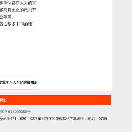
和单位都在大力的宣
够真真正正的做到节
金等等。
省去很多中间的缓
专业学习叉车的防爆知识
我们
ICP备18065380号
乘621、629、K3路车到万江区牌楼基站下车即到， 电话：0769-