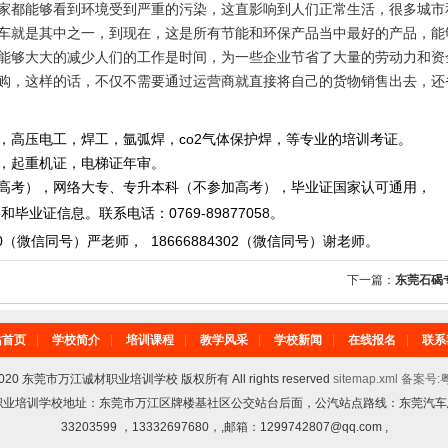
都能够看到环境受到严重的污染，这直影响到人们正常生活，很多城市
车就是其中之一，到现在，这是所有节能和环保产品当中最好的产品，能
能够大大的减少人们的工作是时间，为一些企业节省了大量的劳动力和资
，这样的话，不仅不需要通过运营商就直接将自己的货物销售出去，还
，高压电工，焊工，氩弧焊，co2气体保护焊，等专业的培训考证。
重机证，电梯证年审。
，网络大专、专升本科（不参加高考），毕业证国家认可通用，
毕业证信息。
联系电话
：
0769-89877058
。
0
（微信同号）严老师
，
18666884302
（微信同号）
谢老师。
下一篇：
东莞石碣
站首页
|
学校简介
|
培训课程
|
教学风采
|
学校新闻
|
在线报名
|
联系
6-2020 东莞市万江诚材职业培训学校 版权所有 All rights reserved
sitemap.xml
备案号:粤
诚材职业培训学校地址：东莞市万江区牌楼基社区公交站台后面，公汽站点路线：东莞汽车总站
33203599 ，13332697680，,邮箱：1299742807@qq.com ,