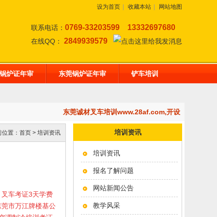
设为首页
|
收藏本站
|
网站地图
0769-33203599
13332697680
联系电话：
2849939579
在线QQ：
锅炉证年审
东莞锅炉证年审
铲车培训
东莞诚材叉车培训www.28af.com,开设：东莞挖
培训资讯
前位置：
首页
>
培训资讯
培训资讯
报名了解问题
网站新闻公告
50元；叉车考证3天学费
教学风采
东莞市万江牌楼基公