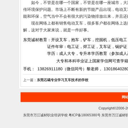
如今，不管是在哪一个国家，不管是在哪一座城市，大家
传环境保护问题。市场上不断有新的节能产品出现，电动叉
能和环保，空气当中不会有很大的污染物排放出来，并且还
现在网络上都有销售电动叉车，很多客户都在网络上选购
解，这对于大家来说，就是一件好事。
东莞诚材教育：开设叉车，抱车，铲车，挖掘机，低压电工
证件年审：电工证，焊工证，叉车证，锅炉证，起
学历：成人大专，专升本学历教育（参加成人高考）
大专和本科毕业证上国家学信网可查学籍和
手机： 13826911180（微信同号）黎老师，
1301864028
上一篇：
东莞石碣专业学习叉车技术的学校
网
Copyright©200
东莞市万江诚材职业培训学校 粤ICP备18065380号 东莞市万江