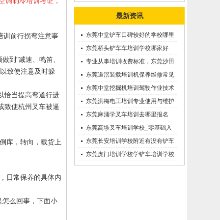
空调制冷培训考证，
最新资讯
东莞中堂铲车口碑较好的学校哪里
培训前行拐弯注意事
有？
东莞桥头铲车车培训学校哪家好
做到"减速、鸣笛、
呢？推荐一下
专业从事培训收费标准，东莞沙田
,以致使注意及时躲
优质的学叉车考证价钱
东莞道滘装载培训机保养维修常见
问题等知识大全
东莞中堂挖掘机培训驾驶作业技术
以恰当提高弯道行进
东莞洪梅电工培训专业使用与维护
或致使杭州叉车被逼
接触调压噐？
东莞麻涌学叉车培训去哪里报名
东莞高埗叉车培训学校_零基础入
学_随到随学
东莞长安培训学校附近有没有铲车
倒库，转向，载货上
培训的-
东莞虎门培训学校学铲车培训学校
在哪里_
，日常保养的具体内
是怎么回事，下面小