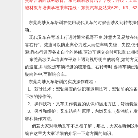
交站台后面诚材教育。东莞诚材教育培训学校，开设：叉车
诚材教育培训学校乘车路线：东莞汽车总站乘629、K3、
东莞高埗叉车培训在使用现代叉车的时候会涉及到转弯操作
项。
现代叉车在弯道上行进时通常视野不良,注意力又易放在转
靠右行"。减速可以防止离心力过大而使车辆失稳、失控,便
避;靠右行进即各走自个的路线,两边车辆交会时可以防止相
东莞高埗叉车培训在平路上遇到视野明白的转弯,如前方无
的速度,并能改进车辆行进的稳定性。右转弯时,要待车辆已
驶向路中,而影响会车。
东莞高埗叉车培训的实践操作课程：
1、驾驶技术：驾驶装置的认识和运用技巧，驾驶前的准备
下坡的操作等。
2、操作技巧：叉车工作装置的认识和运用方法，货物装
3、保养和维护：叉车结构与原理，内燃叉车（柴油机）发
容和操作方法。
倘若大家对电动叉车不是很了解，那么，大家在听到这种
编在这里为大家详细的介绍一下这方面的知识。