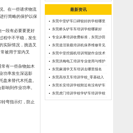
况。在一些请求物流
最新资讯
车进行简略的保护以保
东莞中堂铲车口碑较好的学校哪里
有？
东莞桥头铲车车培训学校哪家好
跑一段有必要要更好
呢？推荐一下
专业从事培训收费标准，东莞沙田
过程中不平稳，发生
的实际情况，挑选叉
优质的学叉车考证价钱
东莞道滘装载培训机保养维修常见
常常被用于室内叉
问题等知识大全
东莞中堂挖掘机培训驾驶作业技术
东莞洪梅电工培训专业使用与维护
通常有一些杂物如木
接触调压噐？
东莞麻涌学叉车培训去哪里报名
业功率发生深远影
东莞高埗叉车培训学校_零基础入
托盘来替代木托盘。
学_随到随学
东莞长安培训学校附近有没有铲车
会影响到作业功率。
培训的-
东莞虎门培训学校学铲车培训学校
在哪里_
和转弯指示灯，防止