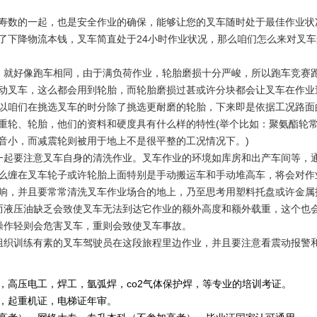
数的一起，也是安全作业的确保，能够让您的叉车随时处于最佳作业状
了下降物流本钱，叉车简直处于24小时作业状况，那么咱们怎么来对叉
就好像跑车相同，由于满负荷作业，轮胎磨损十分严峻，所以跑车竞赛
动叉车，这么都会用到轮胎，而轮胎磨损过甚或许分块都会让叉车在作业
以咱们在挑选叉车的时分除了挑选更耐磨的轮胎，下来即是依据工况路面
重轮、轮胎，他们的资料和硬度具有什么样的特性(举个比如：聚氨酯轮
音小，而减震轮则被用于地上不是很平整的工况情况下。)
一起要注意叉车自身的清洗作业。叉车作业的环境如库房和出产车间等，
么缠在叉车轮子或许轮胎上面特别是手动搬运车和手动堆高车，将会对作
响，并且要常常清洗叉车作业场合的地上，乃至思考用塑料托盘或许金属
液压油缺乏会致使叉车无法到达它作业的额外高度和额外载重，这个也
作轻则会危害叉车，重则会致使叉车事故。
织训练有素的叉车驾驶员在这段旅程里边作业，并且要注意看震动报警
，高压电工，焊工，氩弧焊，co2气体保护焊，等专业的培训考证。
重机证，电梯证年审。