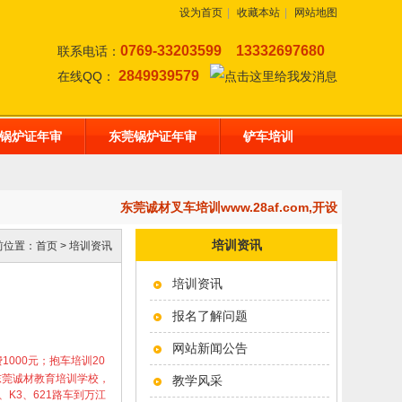
设为首页
|
收藏本站
|
网站地图
0769-33203599
13332697680
联系电话：
2849939579
在线QQ：
锅炉证年审
东莞锅炉证年审
铲车培训
东莞诚材叉车培训www.28af.com,开设：东莞
培训资讯
前位置：
首页
>
培训资讯
培训资讯
报名了解问题
网站新闻公告
学费1000元；抱车培训20
东莞诚材教育培训学校，
教学风采
K3、621路车到万江