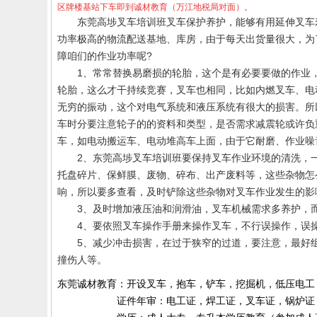
区牌楼基站下车即到诚材教育（万江地税局对面）。
东莞高埗叉车培训班叉车保护养护，能够有用延伸叉车寿
功率极高的物流配送基地、库房，由于每天出货量很大，为
障咱们的作业功率呢?
1、常常替换易磨损的轮胎，这个是有必要要做的作业，
轮胎，这么才干持续竞赛，叉车也相同，比如内燃叉车、电
无穷的振动，这个对电气系统和液压系统有很大的损害。所
车时分要注意轮子的的资料和类型，是否需求减震轮或许负
车，如电动搬运车、电动堆高车上面，由于它耐磨、作业噪
2、
东莞高埗叉车培训班
要保持叉车作业环境的清洗，
托盘碎片、保鲜膜、废物、碎布、出产废料等，这些杂物怎
响，所以要多查看，及时铲除这些杂物对叉车作业发生的影
3、及时增加液压油和润滑油，叉车机械需求多养护，而
4、要依照叉车操作手册来操作叉车，不行误操作，误操
5、减少冲击损害，在过于狭窄的过道，要注意，最好组
撞伤人等。
东莞诚材教育：开设叉车，抱车，铲车，挖掘机，低压电工
证件年审：电工证，焊工证，叉车证，锅炉证，起