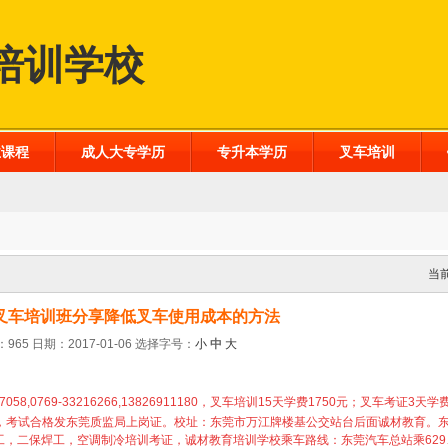
培训学校
业课程
成人大专学历
专升本学历
叉车培训
当
叉车培训班分享降低叉车使用成本的方法
965 日期：2017-01-06
选择字号：
小
中
大
77058,0769-33216266,13826911180，叉车培训15天学费1750元；叉车考证3天
为止，考试合格发东莞质监局上岗证。校址：东莞市万江牌楼基公交站台后面诚材教育。
，二保焊工，空调制冷培训考证，诚材教育培训学校乘车路线：东莞汽车总站乘629、