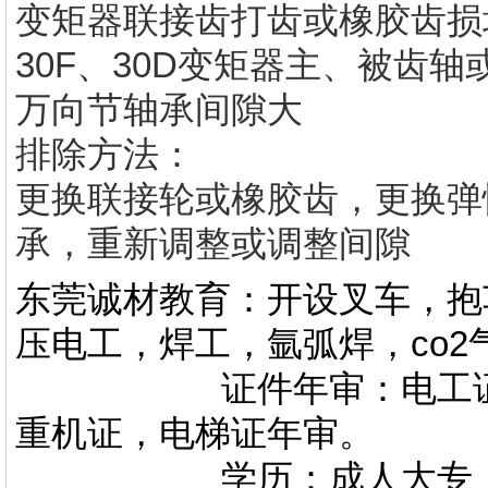
变矩器联接齿打齿或橡胶齿损
30F、30D变矩器主、被齿
万向节轴承间隙大
排除方法：
更换联接轮或橡胶齿，更换弹
承，重新调整或调整间隙
东莞诚材教育：开设叉车，抱
压电工，焊工，氩弧焊，co
证件年审：电工证，焊
重机证，电梯证年审。
学历：成人大专，专升