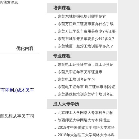
培训课程
东莞东城挖掘机培训哪里便宜
东莞万江焊工证复审要办什么手续
东莞万江学叉车费用是多少?考证要
多久?
东莞东城学开叉车要多少钱?多久?
东莞塘厦一般焊工培训要学多久？
优化内容
专业课程
东莞电工证换证年审，焊工证换证
年审
东莞叉车证年审叉车证复审
东莞电工培训考证学习
。
东莞电工证年审 焊工证年审 制冷证
车即到,(成才叉车
年审
东莞装载机培训东莞铲车培训考证
成人大专学历
北京理工大学网络大专本科学历招
，而又想从事叉车司
生简章
陕西师范大学网络大专本科招生
2018年中国传媒大学网络大专本科
招生
2018年大连理工大学网络大专本科