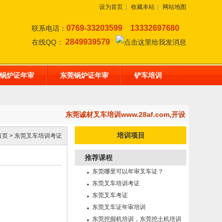
设为首页
|
收藏本站
|
网站地图
0769-33203599
13332697680
联系电话：
2849939579
在线QQ：
锅炉证年审
东莞锅炉证年审
铲车培训
东莞诚材叉车培训www.28af.com,开设：东莞挖
培训项目
首页
>
东莞叉车培训考证
推荐课程
东莞哪里可以年审叉车证？
东莞叉车培训考证
东莞叉车考证
东莞叉车证年审培训
东莞挖掘机培训，东莞挖土机培训