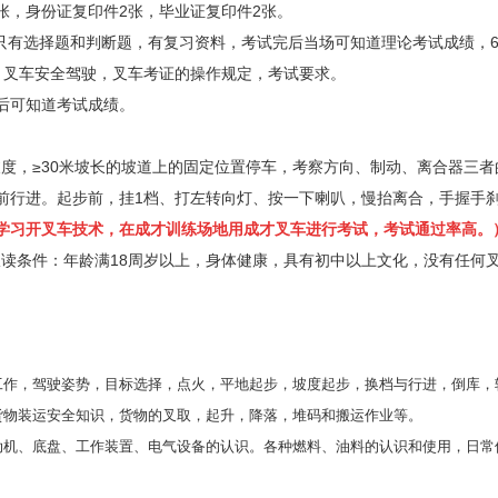
8张，身份证复印件2张，毕业证复印件2张。
只有选择题和判断题，有复习资料，考试完后当场可知道理论考试成绩，6
叉车安全驾驶，叉车考证的操作规定，考试要求。
可知道考试成绩。
。
，≥30米坡长的坡道上的固定位置停车，考察方向、制动、离合器三者
前行进。起步前，挂1档、打左转向灯、按一下喇叭，慢抬离合，手握手
学习开叉车技术，在成才训练场地用成才叉车进行考试，考试通过率高。
。报读条件：年龄满18周岁以上，身体健康，具有初中以上文化，没有任何
工作，驾驶姿势，目标选择，点火，平地起步，坡度起步，换档与行进，倒库，
货物装运安全知识，货物的叉取，起升，降落，堆码和搬运作业等。
动机、底盘、工作装置、电气设备的认识。各种燃料、油料的认识和使用，日常