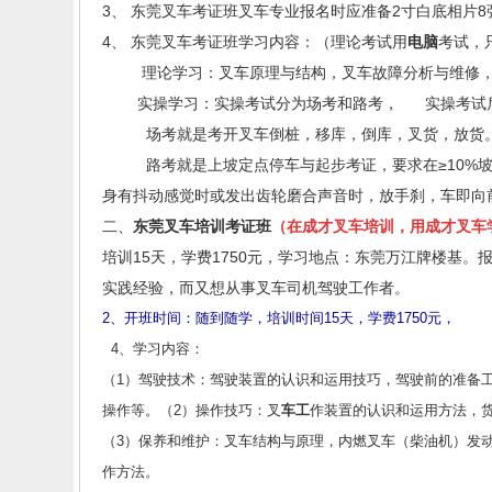
3、 东莞叉车考证班叉车专业报名时应准备2寸白底相片
4、 东莞叉车考证班学习内容：（理论考试用
电脑
考试，
理论学习：叉车原理与结构，叉车故障分析与维修，
实操学习：实操考试分为场考和路考， 实操考试后
场考就是考开叉车倒桩，移库，倒库，叉货，放货
路考就是上坡定点停车与起步考证，要求在≥10%坡度
身有抖动感觉时或发出齿轮磨合声音时，放手刹，车即向
二、
东莞叉车培训
考证班
（在成才叉车培训，用成才叉车
培训15天，学费1750元，学习地点：东莞万江牌楼基
实践经验，而又想从事叉车司机驾驶工作者。
2、开班时间：随到随学，培训时间15天，学费1750元，
4、学习内容：
（1）驾驶技术：驾驶装置的认识和运用技巧，驾驶前的准备
操作等。（2）操作技巧：叉
车工
作装置的认识和运用方法，
（3）保养和维护：叉车结构与原理，内燃叉车（柴油机）发
作方法。