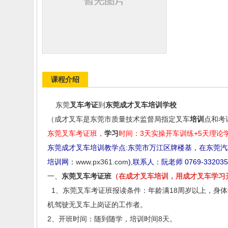
课程介绍
东莞
叉车
考证
到
东莞成才叉车培训学校
（成才叉车是东莞市质量技术监督局指定叉车
培训
点和考
东莞叉车考证班，
学习
时间：3天实操开车训练+5天理论学
东莞成才叉车培训教学点:东莞市万江区牌楼基，在东莞汽
培训网：
www.px361.com
),联系人：阮老师 0769-332035
一、
东莞叉车考证班
（在成才叉车培训，用成才叉车学习
1、东莞叉车考证班报读条件：年龄满18周岁以上，身
机驾驶无叉车上岗证的工作者。
2、开班时间：随到随学，培训时间8天。