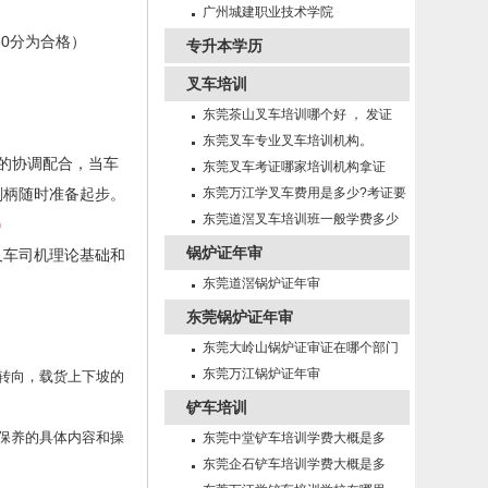
招生
广州城建职业技术学院
0分为合格）
专升本学历
叉车培训
东莞茶山叉车培训哪个好 ， 发证
快！
东莞叉车专业叉车培训机构。
的协调配合，当车
东莞叉车考证哪家培训机构拿证
刹柄随时准备起步。
快！
东莞万江学叉车费用是多少?考证要
多久?
东莞道滘叉车培训班一般学费多少
）
锅炉证年审
叉车司机理论基础和
东莞道滘锅炉证年审
东莞锅炉证年审
东莞大岭山锅炉证审证在哪个部门
年审
东莞万江锅炉证年审
转向，载货上下坡的
铲车培训
保养的具体内容和操
东莞中堂铲车培训学费大概是多
少？
东莞企石铲车培训学费大概是多