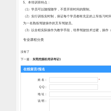
5、本培训班特点：
（1）学员可以随报随学，不受开班时间的限制。
（2）实行训练实时制，保证每个学员都有充足的上车练习时
为一名熟练驾驶操作的叉车驾驶员。
（
3）以全程实际操作为教学手段，培养驾驶技术过硬，操作
专业课程分类
没有了
下一篇：
东莞挖掘机培训考证1
在线留言/报名
姓 名：
*
Q Q：
地 址：
说 明：