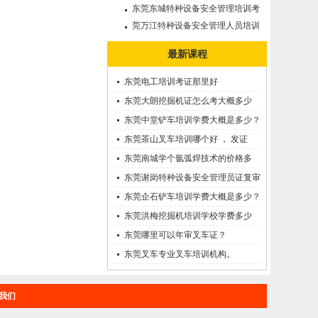
审需要多久?
东莞东城特种设备安全管理培训考
证哪里考？
莞万江特种设备安全管理人员培训
考证--A证
最新课程
东莞电工培训考证那里好
东莞大朗挖掘机证怎么考大概多少
钱?在哪里报名？
东莞中堂铲车培训学费大概是多少？
东莞茶山叉车培训哪个好 ， 发证
快！
东莞南城学个氩弧焊技术的价格多
少？
东莞谢岗特种设备安全管理员证复审
需要多久?
东莞企石铲车培训学费大概是多少？
东莞洪梅挖掘机培训学校学费多少
钱?
东莞哪里可以年审叉车证？
东莞叉车专业叉车培训机构。
我们