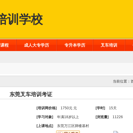
培训学校
业课程
成人大专学历
专升本学历
叉车培训
当前位置：
东莞叉车培训考证
[培训网价格]
1750元 元
[学时]
15天
[学习对象]
年满18岁以上
[浏览量]
11226
[上课地点]
东莞万江区牌楼基村