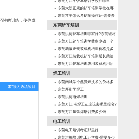
少？
东莞万江学铲车培训学校在哪里
东莞大朗正规的铲车培训学校在哪
里?
东莞常平怎么考铲车操作证-需要多
巧性的训练，使你成
少钱?
东莞铲车培训
东莞洪梅铲车培训哪家好?东莞诚材
培训学校！
东莞万江铲车培训学费多少钱一个
月？
东莞塘厦正规装载机培训价格是多
少钱一个月？
东莞万江装载机铲车培训延长柴油
机机油使用期的方法有那些？
东莞万江铲车培训农用装载机用油
及润滑注意事项
焊工培训
东莞南城学个氩弧焊技术的价格多
带*项为必填项目
少？
东莞厚街学焊工
东莞洪梅电焊培训
东莞万江 考焊工证应该去哪里报名?
东莞万江氩弧焊培训费多少钱
电工培训
东莞电工培训考证那里好
东莞洪梅培训电工证学费-需要多少