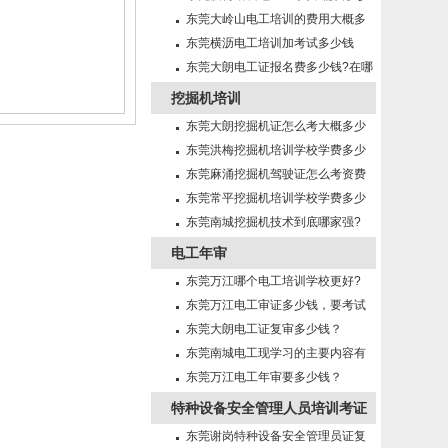
钱?需要什么条件?
东莞大岭山电工培训的费用大概多
少钱啊
东莞横沥电工培训加考试多少钱
东莞大朗电工证报名费多少钱?在哪
里报名?
挖掘机培训
东莞大朗挖掘机证怎么考大概多少
钱?在哪里报名？
东莞洪梅挖掘机培训学校学费多少
钱?
东莞麻涌挖掘机驾驶证怎么考资费
多少?
东莞常平挖掘机培训学校学费多少
钱?
东莞南城挖掘机技术到底哪家强?
电工年审
东莞万江哪个电工培训学校更好?
东莞万江电工审证多少钱，要考试
吗？
东莞大朗电工证复审多少钱？
东莞南城电工现学习的主要内容有
哪些?
东莞万江电工年审要多少钱？
特种设备安全管理人员培训考证
东莞谢岗特种设备安全管理员证复