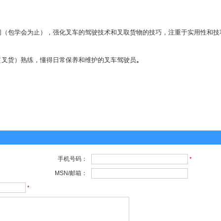
间（包学会为止），强化叉车的驾驶技术和叉取货物的技巧，注重于实用性和技
（叉货）熟练，懂得日常保养和维护的叉车驾驶员
。
手机号码：
*
MSN/邮箱：
*