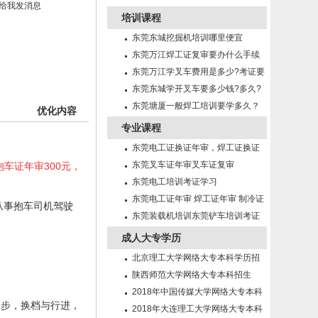
培训课程
东莞东城挖掘机培训哪里便宜
东莞万江焊工证复审要办什么手续
东莞万江学叉车费用是多少?考证要
多久?
东莞东城学开叉车要多少钱?多久?
东莞塘厦一般焊工培训要学多久？
优化内容
专业课程
东莞电工证换证年审，焊工证换证
年审
东莞叉车证年审叉车证复审
；抱车证年审300元，
东莞电工培训考证学习
东莞电工证年审 焊工证年审 制冷证
从事抱车司机驾驶
年审
东莞装载机培训东莞铲车培训考证
成人大专学历
北京理工大学网络大专本科学历招
生简章
陕西师范大学网络大专本科招生
2018年中国传媒大学网络大专本科
起步，换档与行进，
招生
2018年大连理工大学网络大专本科