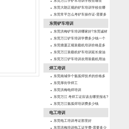
少？
东莞万江学铲车培训学校在哪里
东莞大朗正规的铲车培训学校在哪
里?
东莞常平怎么考铲车操作证-需要多
少钱?
东莞铲车培训
东莞洪梅铲车培训哪家好?东莞诚材
培训学校！
东莞万江铲车培训学费多少钱一个
月？
东莞塘厦正规装载机培训价格是多
少钱一个月？
东莞万江装载机铲车培训延长柴油
机机油使用期的方法有那些？
东莞万江铲车培训农用装载机用油
及润滑注意事项
焊工培训
东莞南城学个氩弧焊技术的价格多
少？
东莞厚街学焊工
东莞洪梅电焊培训
东莞万江 考焊工证应该去哪里报名?
东莞万江氩弧焊培训费多少钱
电工培训
东莞电工培训考证那里好
东莞洪梅培训电工证学费-需要多少