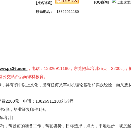
[QQ咨询]
[报名咨询]
联系电话：
13826911180
ww.px36.com
，电话：13826911180，东莞抱车培训25天：2200元
基公交站台后面诚材教育。
康，具有初中以上文化，没有任何叉车司机理论基础和实践经验，而又想
学费
2200
元，电话：
13826911180
刘老师
件
2
张，毕业证复印件
1
张。
车培训）
技巧，驾驶前的准备工作，驾驶姿势，目标选择，点火，平地起步，坡度