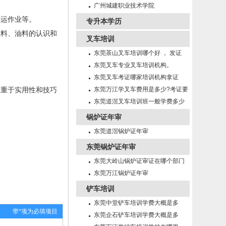
招生
广州城建职业技术学院
搬运作业等。
专升本学历
燃料、油料的认识和
叉车培训
东莞茶山叉车培训哪个好 ， 发证
快！
东莞叉车专业叉车培训机构。
东莞叉车考证哪家培训机构拿证
注重于实用性和技巧
快！
东莞万江学叉车费用是多少?考证要
多久?
东莞道滘叉车培训班一般学费多少
锅炉证年审
东莞道滘锅炉证年审
东莞锅炉证年审
东莞大岭山锅炉证审证在哪个部门
年审
东莞万江锅炉证年审
铲车培训
东莞中堂铲车培训学费大概是多
带*项为必填项目
少？
东莞企石铲车培训学费大概是多