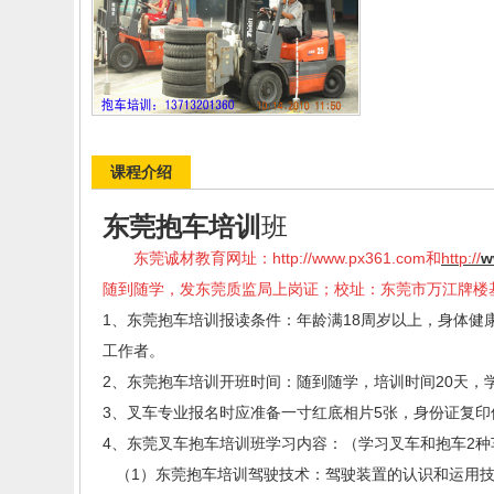
课程介绍
东莞抱车培训
班
东莞诚材教育网址：
http://www.px361.com
和
http://
w
随到随学，发东莞质监局上岗证；校址：东莞市万江牌楼
1
、东莞抱车培训报读条件：年龄满
18
周岁以上，身体健
工作者。
2
、东莞抱车培训开班时间：随到随学，培训时间
20
天，
3
、叉车专业报名时应准备一寸红底相片
5
张，身份证复印
4
、东莞叉车抱车培训班学习内容：（学习叉车和抱车
2
种
（
1
）东莞抱车培训驾驶技术：驾驶装置的认识和运用