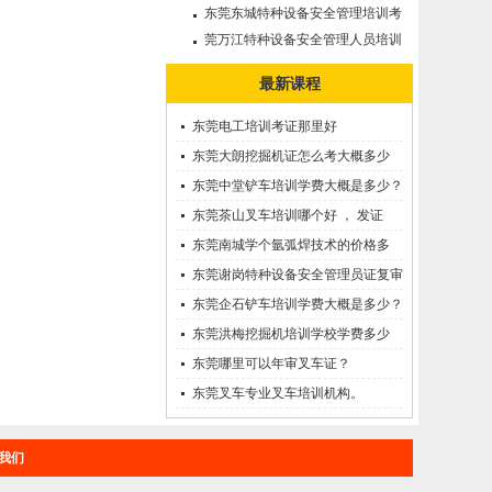
审需要多久?
东莞东城特种设备安全管理培训考
证哪里考？
莞万江特种设备安全管理人员培训
考证--A证
最新课程
东莞电工培训考证那里好
东莞大朗挖掘机证怎么考大概多少
钱?在哪里报名？
东莞中堂铲车培训学费大概是多少？
东莞茶山叉车培训哪个好 ， 发证
快！
东莞南城学个氩弧焊技术的价格多
少？
东莞谢岗特种设备安全管理员证复审
需要多久?
东莞企石铲车培训学费大概是多少？
东莞洪梅挖掘机培训学校学费多少
钱?
东莞哪里可以年审叉车证？
东莞叉车专业叉车培训机构。
我们