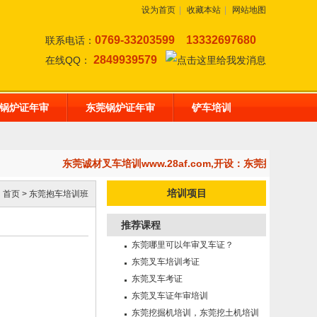
设为首页
|
收藏本站
|
网站地图
0769-33203599
13332697680
联系电话：
2849939579
在线QQ：
锅炉证年审
东莞锅炉证年审
铲车培训
东莞诚材叉车培训www.28af.com,开设：东莞挖掘机培
培训项目
：
首页
>
东莞抱车培训班
推荐课程
东莞哪里可以年审叉车证？
东莞叉车培训考证
东莞叉车考证
东莞叉车证年审培训
东莞挖掘机培训，东莞挖土机培训