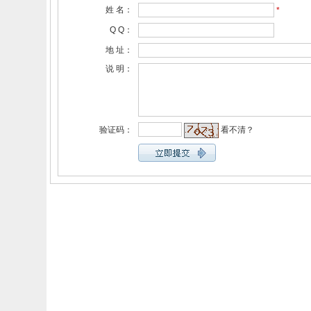
姓 名：
*
Q Q：
地 址：
说 明：
验证码：
看不清？