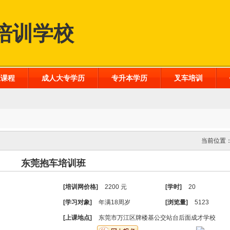
培训学校
业课程
成人大专学历
专升本学历
叉车培训
当前位置
东莞抱车培训班
[培训网价格]
2200 元
[学时]
20
[学习对象]
年满18周岁
[浏览量]
5123
[上课地点]
东莞市万江区牌楼基公交站台后面成才学校