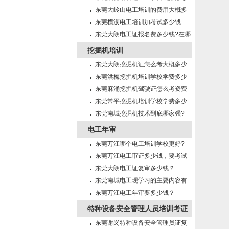
钱?需要什么条件?
东莞大岭山电工培训的费用大概多
少钱啊
东莞横沥电工培训加考试多少钱
东莞大朗电工证报名费多少钱?在哪
里报名?
挖掘机培训
东莞大朗挖掘机证怎么考大概多少
钱?在哪里报名？
东莞洪梅挖掘机培训学校学费多少
钱?
东莞麻涌挖掘机驾驶证怎么考资费
多少?
东莞常平挖掘机培训学校学费多少
钱?
东莞南城挖掘机技术到底哪家强?
电工年审
东莞万江哪个电工培训学校更好?
东莞万江电工审证多少钱，要考试
吗？
东莞大朗电工证复审多少钱？
东莞南城电工现学习的主要内容有
哪些?
东莞万江电工年审要多少钱？
特种设备安全管理人员培训考证
东莞谢岗特种设备安全管理员证复