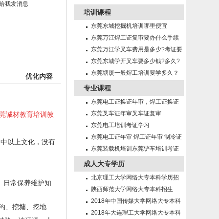
培训课程
东莞东城挖掘机培训哪里便宜
东莞万江焊工证复审要办什么手续
东莞万江学叉车费用是多少?考证要
多久?
东莞东城学开叉车要多少钱?多久?
东莞塘厦一般焊工培训要学多久？
优化内容
专业课程
东莞电工证换证年审，焊工证换证
年审
东莞叉车证年审叉车证复审
，东莞诚材教育培训教
东莞电工培训考证学习
东莞电工证年审 焊工证年审 制冷证
初中以上文化，没有
年审
东莞装载机培训东莞铲车培训考证
成人大专学历
北京理工大学网络大专本科学历招
、日常保养维护知
生简章
陕西师范大学网络大专本科招生
2018年中国传媒大学网络大专本科
沟、挖墉、挖地
招生
2018年大连理工大学网络大专本科