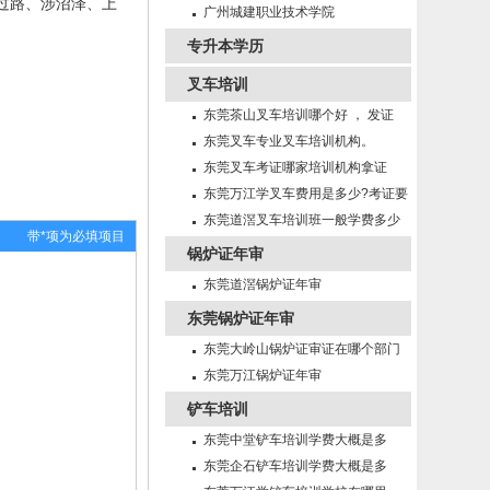
过路、涉沼泽、上
招生
广州城建职业技术学院
专升本学历
叉车培训
东莞茶山叉车培训哪个好 ， 发证
快！
东莞叉车专业叉车培训机构。
东莞叉车考证哪家培训机构拿证
快！
东莞万江学叉车费用是多少?考证要
多久?
东莞道滘叉车培训班一般学费多少
带*项为必填项目
锅炉证年审
东莞道滘锅炉证年审
东莞锅炉证年审
东莞大岭山锅炉证审证在哪个部门
年审
东莞万江锅炉证年审
铲车培训
东莞中堂铲车培训学费大概是多
少？
东莞企石铲车培训学费大概是多