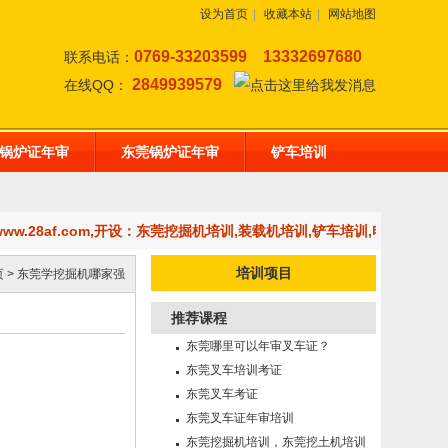
设为首页
|
收藏本站
|
网站地图
0769-33203599
13332697680
联系电话：
2849939579
在线QQ：
锅炉证年审
东莞锅炉证年审
铲车培训
.28af.com,开设：东莞挖掘机培训,装载机培训,铲车培训,电工培训,
培训项目
页
>
东莞学挖掘机哪家强
推荐课程
东莞哪里可以年审叉车证？
东莞叉车培训考证
东莞叉车考证
东莞叉车证年审培训
东莞挖掘机培训，东莞挖土机培训