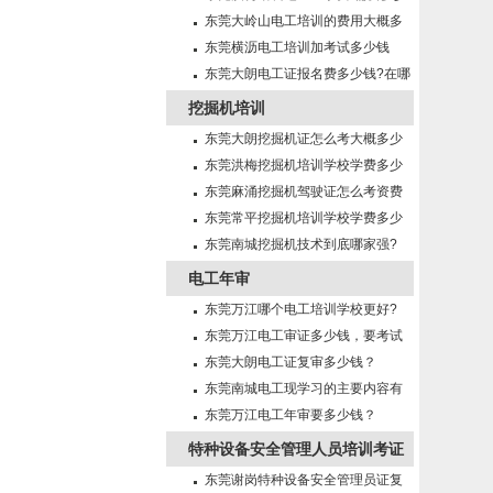
钱?需要什么条件?
东莞大岭山电工培训的费用大概多
少钱啊
东莞横沥电工培训加考试多少钱
东莞大朗电工证报名费多少钱?在哪
里报名?
挖掘机培训
东莞大朗挖掘机证怎么考大概多少
钱?在哪里报名？
东莞洪梅挖掘机培训学校学费多少
钱?
东莞麻涌挖掘机驾驶证怎么考资费
多少?
东莞常平挖掘机培训学校学费多少
钱?
东莞南城挖掘机技术到底哪家强?
电工年审
东莞万江哪个电工培训学校更好?
东莞万江电工审证多少钱，要考试
吗？
东莞大朗电工证复审多少钱？
东莞南城电工现学习的主要内容有
哪些?
东莞万江电工年审要多少钱？
特种设备安全管理人员培训考证
东莞谢岗特种设备安全管理员证复