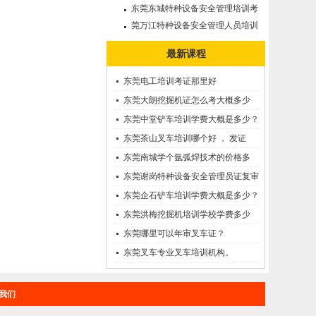
审需要多久?
东莞东城特种设备安全管理培训考
证哪里考？
莞万江特种设备安全管理人员培训
考证--A证
最新课程
东莞电工培训考证那里好
东莞大朗挖掘机证怎么考大概多少
钱?在哪里报名？
东莞中堂铲车培训学费大概是多少？
东莞茶山叉车培训哪个好 ， 发证
快！
东莞南城学个氩弧焊技术的价格多
少？
东莞谢岗特种设备安全管理员证复审
需要多久?
东莞企石铲车培训学费大概是多少？
东莞洪梅挖掘机培训学校学费多少
钱?
东莞哪里可以年审叉车证？
东莞叉车专业叉车培训机构。
我们