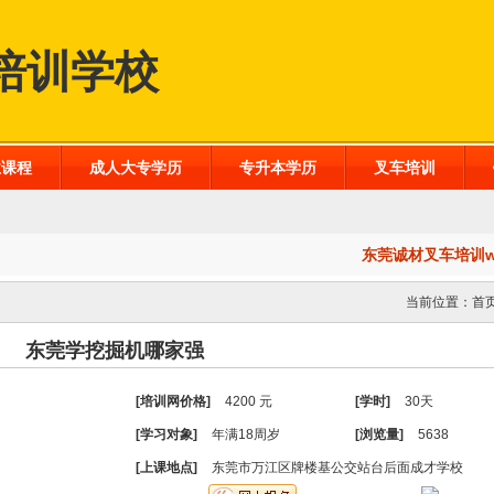
培训学校
业课程
成人大专学历
专升本学历
叉车培训
东莞诚材叉车培训www
当前位置：
首
东莞学挖掘机哪家强
[培训网价格]
4200 元
[学时]
30天
[学习对象]
年满18周岁
[浏览量]
5638
[上课地点]
东莞市万江区牌楼基公交站台后面成才学校