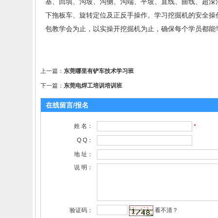
基、回填、沟坡、沟侧、沟端、平坡、直线、曲线、超深
下拖板车、旋转定位及正反手操作。学习挖掘机的安全操
包教学会为止，以实操开挖掘机为止，确保每个学员都能
上一篇：
东莞哪里有铲车技术学习班
下一篇：
东莞电焊工培训培训班
在线留言/报名
姓 名：
*
Q Q：
地 址：
说 明：
验证码：
看不清？