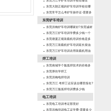
少？
东莞万江学铲车培训学校在哪里
东莞大朗正规的铲车培训学校在哪
里?
东莞常平怎么考铲车操作证-需要多
少钱?
东莞铲车培训
东莞洪梅铲车培训哪家好?东莞诚材
培训学校！
东莞万江铲车培训学费多少钱一个
月？
东莞塘厦正规装载机培训价格是多
少钱一个月？
东莞万江装载机铲车培训延长柴油
机机油使用期的方法有那些？
东莞万江铲车培训农用装载机用油
及润滑注意事项
焊工培训
东莞南城学个氩弧焊技术的价格多
少？
东莞厚街学焊工
东莞洪梅电焊培训
东莞万江 考焊工证应该去哪里报名?
东莞万江氩弧焊培训费多少钱
电工培训
东莞电工培训考证那里好
东莞洪梅培训电工证学费-需要多少