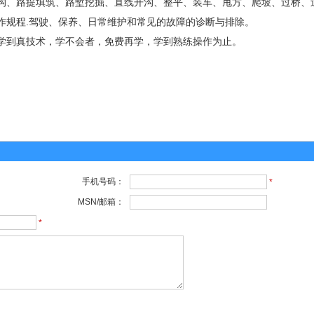
沟、路提填筑、路堑挖掘、直线开沟、整平、装车、甩方、爬坡、过桥、
作规程.驾驶、保养、日常维护和常见的故障的诊断与排除。
学到真技术，学不会者，免费再学，学到熟练操作为止。
手机号码：
*
MSN/邮箱：
*