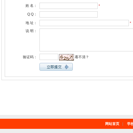
姓 名：
*
Q Q：
地 址：
*
说 明：
验证码：
看不清？
网站首页
|
学