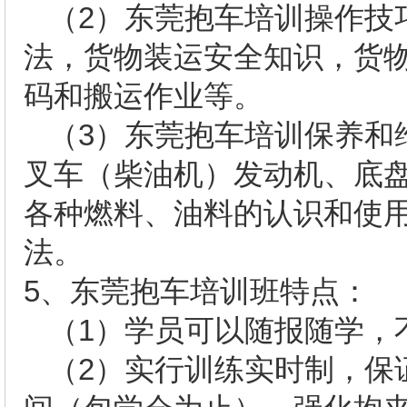
（
2
）东莞抱车培训操作技
法，货物装运安全知识，货
码和搬运作业等。
（
3
）东莞抱车培训保养和
叉车（柴油机）发动机、底
各种燃料、油料的认识和使
法。
5
、东莞抱车培训班特点：
（
1
）学员可以随报随学，
（
2
）实行训练实时制，保