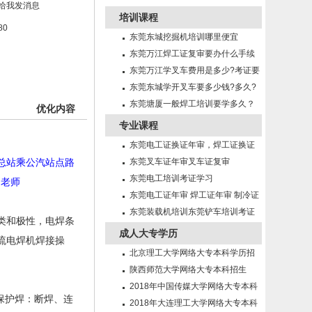
培训课程
80
东莞东城挖掘机培训哪里便宜
东莞万江焊工证复审要办什么手续
东莞万江学叉车费用是多少?考证要
多久?
东莞东城学开叉车要多少钱?多久?
东莞塘厦一般焊工培训要学多久？
优化内容
专业课程
东莞电工证换证年审，焊工证换证
年审
东莞叉车证年审叉车证复审
总站乘公汽站点路
东莞电工培训考证学习
刘老师
东莞电工证年审 焊工证年审 制冷证
年审
东莞装载机培训东莞铲车培训考证
类和极性，电焊条
成人大专学历
流电焊机焊接操
北京理工大学网络大专本科学历招
生简章
陕西师范大学网络大专本科招生
2018年中国传媒大学网络大专本科
保护焊：断焊、连
招生
2018年大连理工大学网络大专本科