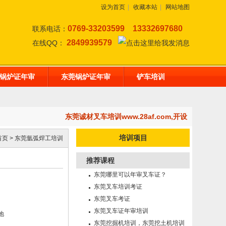
设为首页
|
收藏本站
|
网站地图
0769-33203599
13332697680
联系电话：
2849939579
在线QQ：
锅炉证年审
东莞锅炉证年审
铲车培训
东莞诚材叉车培训www.28af.com,开设：东莞挖掘
培训项目
首页
>
东莞氩弧焊工培训
推荐课程
东莞哪里可以年审叉车证？
东莞叉车培训考证
东莞叉车考证
东莞叉车证年审培训
地
东莞挖掘机培训，东莞挖土机培训