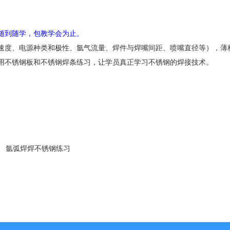
随到随学，包教学会为止。
速度、电源种类和极性、氩气流量、焊件与焊嘴间距、喷嘴直径等），薄
用不锈钢板和不锈钢焊条练习，让学员真正学习不锈钢的焊接技术。
焊不锈钢练习