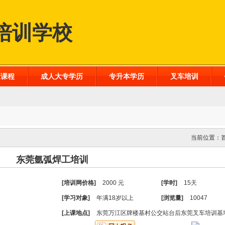
培训学校
业课程
成人大专学历
专升本学历
叉车培训
当前位置：
东莞氩弧焊工培训
[培训网价格]
2000 元
[学时]
15天
[学习对象]
年满18岁以上
[浏览量]
10047
[上课地点]
东莞万江区牌楼基村公交站台后东莞叉车培训基