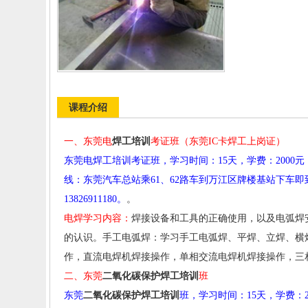
课程介绍
一、东莞电
焊工培训
考证班（东莞
IC
卡焊工上岗证）
东莞电焊工培训考证班，学习时间：
15
天，学费：
2000
元
线：东莞汽车总站乘
61
、
62
路车到万江区牌楼基站下车即
13826911180
。
。
电焊学习内容：
焊接设备和工具的正确使用，以及电弧焊
的认识。手工电弧焊：学习手工电弧焊、平焊、立焊、横
作，直流电焊机焊接操作，单相交流电焊机焊接操作，三
二、东莞
二氧化碳保护焊工培训
班
东莞
二氧化碳保护焊工培训
班，学习时间：
15
天，学费：