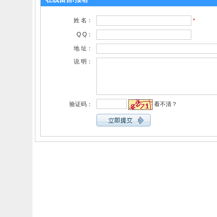
姓 名：
*
Q Q：
地 址：
说 明：
验证码：
看不清？