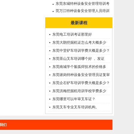
审需要多久?
东莞东城特种设备安全管理培训考
证哪里考？
莞万江特种设备安全管理人员培训
考证--A证
最新课程
东莞电工培训考证那里好
东莞大朗挖掘机证怎么考大概多少
钱?在哪里报名？
东莞中堂铲车培训学费大概是多少？
东莞茶山叉车培训哪个好 ， 发证
快！
东莞南城学个氩弧焊技术的价格多
少？
东莞谢岗特种设备安全管理员证复审
需要多久?
东莞企石铲车培训学费大概是多少？
东莞洪梅挖掘机培训学校学费多少
钱?
东莞哪里可以年审叉车证？
东莞叉车专业叉车培训机构。
我们