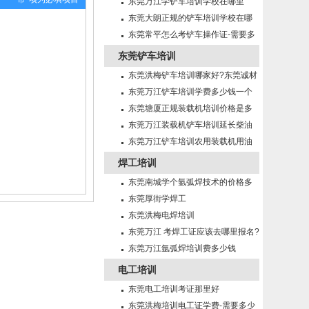
少？
东莞万江学铲车培训学校在哪里
东莞大朗正规的铲车培训学校在哪
里?
东莞常平怎么考铲车操作证-需要多
少钱?
东莞铲车培训
东莞洪梅铲车培训哪家好?东莞诚材
培训学校！
东莞万江铲车培训学费多少钱一个
月？
东莞塘厦正规装载机培训价格是多
少钱一个月？
东莞万江装载机铲车培训延长柴油
机机油使用期的方法有那些？
东莞万江铲车培训农用装载机用油
及润滑注意事项
焊工培训
东莞南城学个氩弧焊技术的价格多
少？
东莞厚街学焊工
东莞洪梅电焊培训
东莞万江 考焊工证应该去哪里报名?
东莞万江氩弧焊培训费多少钱
电工培训
东莞电工培训考证那里好
东莞洪梅培训电工证学费-需要多少