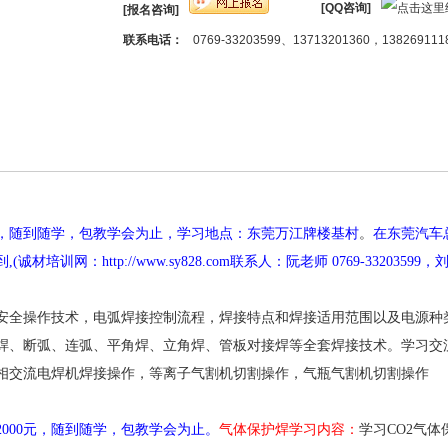
[QQ咨询]
[报名咨询]
联系电话：
0769-33203599、13713201360，138269111
，随到随学，包教学会为止，学习地点：东莞万江牌楼基村
。
在东莞汽车
到
,(
诚材培训网：
http://www.sy828.com
联系人：阮老师
0769-33203599
，
安全操作技术，电弧焊接控制流程，焊接特点和焊接适用范围以及电源种
焊、断弧、连弧、平角焊、立角焊、管板对接焊等全套焊接技术。学习交
相交流电焊机焊接操作，等离子气割机切割操作，气瓶气割机切割操作
2000
元，随到随学，包教学会为止。
气体保护焊学习内容：
学习
CO2
气体