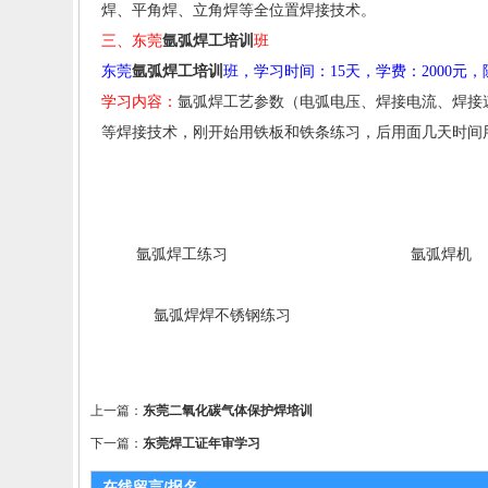
焊、平角焊、立角焊等全位置焊接技术。
三、东莞
氩弧焊工培训
班
东莞
氩弧焊工培训
班，学习时间：
15
天，学费：
2000
元，
学习内容：
氩弧焊工艺参数（电弧电压、焊接电流、焊接
等焊接技术，刚开始用铁板和铁条练习，后用面几天时间
氩弧焊工练习 氩弧焊机
氩弧焊焊不锈钢练习 氩弧焊
上一篇：
东莞二氧化碳气体保护焊培训
下一篇：
东莞焊工证年审学习
在线留言/报名