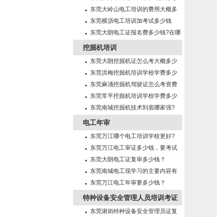
钱?需要什么条件?
东莞大岭山电工培训的费用大概多
少钱啊
东莞横沥电工培训加考试多少钱
东莞大朗电工证报名费多少钱?在哪
里报名?
挖掘机培训
东莞大朗挖掘机证怎么考大概多少
钱?在哪里报名？
东莞洪梅挖掘机培训学校学费多少
钱?
东莞麻涌挖掘机驾驶证怎么考资费
多少?
东莞常平挖掘机培训学校学费多少
钱?
东莞南城挖掘机技术到底哪家强?
电工年审
东莞万江哪个电工培训学校更好?
东莞万江电工审证多少钱，要考试
吗？
东莞大朗电工证复审多少钱？
东莞南城电工现学习的主要内容有
哪些?
东莞万江电工年审要多少钱？
特种设备安全管理人员培训考证
东莞谢岗特种设备安全管理员证复