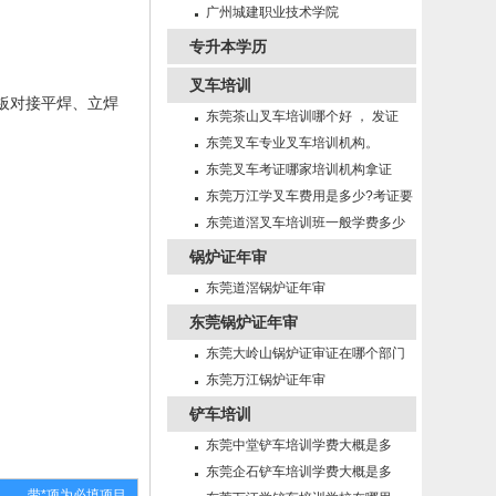
招生
广州城建职业技术学院
专升本学历
叉车培训
板对接平焊、立焊
东莞茶山叉车培训哪个好 ， 发证
快！
东莞叉车专业叉车培训机构。
东莞叉车考证哪家培训机构拿证
快！
东莞万江学叉车费用是多少?考证要
多久?
东莞道滘叉车培训班一般学费多少
锅炉证年审
东莞道滘锅炉证年审
东莞锅炉证年审
东莞大岭山锅炉证审证在哪个部门
年审
东莞万江锅炉证年审
铲车培训
东莞中堂铲车培训学费大概是多
少？
东莞企石铲车培训学费大概是多
带*项为必填项目